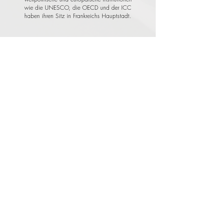
wie die UNESCO, die OECD und der ICC
haben ihren Sitz in Frankreichs Hauptstadt.
Travel & More
Reiseseservice GmbH & CoKG
Grünmarkt 15
A-4400 Steyr
ÖFFNUNGSZEITEN:
MO BIS FR 09 - 12 UHR UND 14 - 17 UHR | SA geschlossen
© 2021-2025,
TRAVEL & MORE - REISESERVICE GMBH & CO KG |
IMPRESSUM
|
DATENSCHUTZ