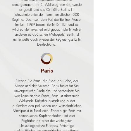
durchgemacht. Im 2. Weltkrieg zerstört, wurde
es geteilt und die Osthälfte Berlins litt
Jahrzehnte unter dem kommunistischen DDR-
Regime. Doch seit dem Fall der Berliner Mauer
im Jahr 1989 boomt Berlin förmlich und es
wird so viel investiert und gebaut wie in keiner
anderen europäischen Metropole. Berlin ist
mittlerweile auch wieder der Regierungssitz in
Deutschland.
Paris
Erleben Sie Paris, die Stadt der Liebe, der
Mode und der Museen. Paris bietet für Sie
unvergessliche Eindrücke und verzaubert Sie
wie keine andere Stadt. Paris ist aber auch
Weltstadt, Kulturhauptstadt und bildet
außerdem den politischen und wirtschaftlichen
Mittelpunkt in Frankreich. Ebenso gilt Paris mit
seinen sechs Kopfnahnhöfen und drei
Flughäfen als einer der wichtigsten
Umschlagsplätze Europas. Wichtige
weltpolitische und europäische Institutionen