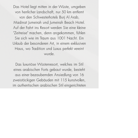
Das Hotel liegt mitten in der Wüste, umgeben
von herrlicher Landschaft, nur 50 km entfernt
von den Schwesterhotels Burj Al Arab,
Madinat Jumeirah und Jumeirah Beach Hotel.
Auf der Fahrt ins Resort werden Sie eine kleine
"Zeitreise" machen, denn angekommen, fühlen
Sie sich wie im Traum aus 1001 Nacht. Ein
Urlaub der besonderen Art, in einem exklusiven
Haus, wo Tradition und Luxus perfekt vereint
wurde.
Das luxuriöse Wüstenresort, welches im Stil
eines arabischen Forts gebaut wurde, besteht
aus einer bezaubernden Ansiedlung von 16
zweistöckigen Gebäuden mit 115 kunstvollen,
im authentischen arabischen Stil eingerichteten
Zimmern, Junior-Suiten und Deluxe-Suiten, die
sich auf harmonische Weise in die
Wüstenlandschaft einfügen.
Travel & More