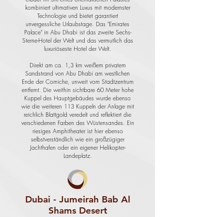
kombiniert ultimativen Luxus mit modernster
Technologie und bietet garantiert
unvergessliche Urlaubstage. Das "Emirates
Palace" in Abu Dhabi ist das zweite Sechs-
Sterne-Hotel der Welt und das vermutlich das
luxuriöseste Hotel der Welt.
Direkt am ca. 1,3 km weißem privatem
Sandstrand von Abu Dhabi am westlichen
Ende der Corniche, unweit vom Stadtzentrum
entfernt. Die weithin sichtbare 60 Meter hohe
Kuppel des Hauptgebäudes wurde ebenso
wie die weiteren 113 Kuppeln der Anlage mit
reichlich Blattgold veredelt und reflektiert die
verschiedenen Farben des Wüstensandes. Ein
riesiges Amphitheater ist hier ebenso
selbstverständlich wie ein großzügiger
Jachthafen oder ein eigener Helikopter-
Landeplatz.
Dubai - Jumeirah Bab Al
Shams Desert