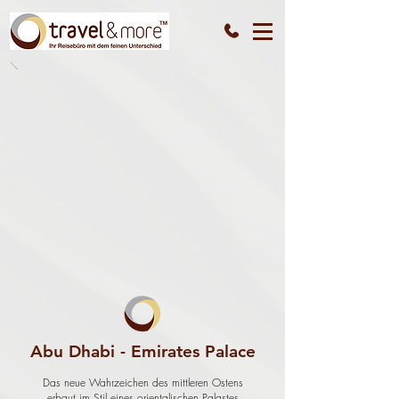
Abu Dhabi - Emirates Palace
Das neue Wahrzeichen des mittleren Ostens
erbaut im Stil eines orientalischen Palastes