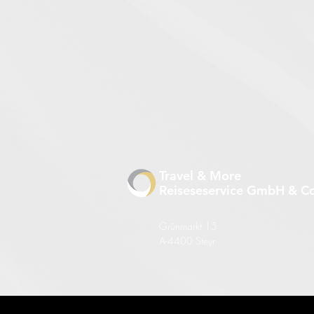
Travel & More
Reiseseservice GmbH & 
Grünmarkt 15
A-4400 Steyr