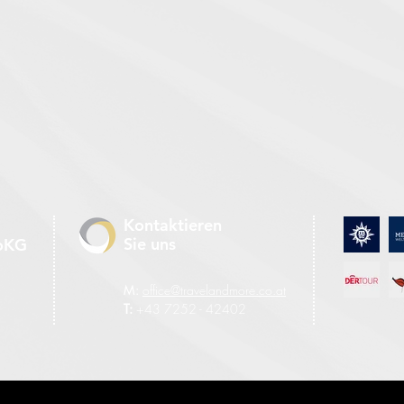
Kontaktieren
Sie uns
CoKG
M:
office@travelandmore.co.at
T:
+43 7252 - 42402