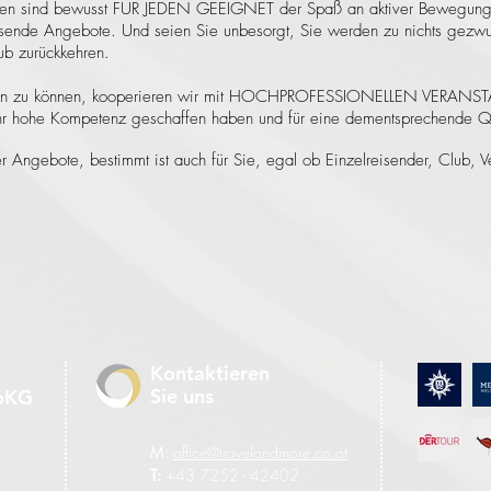
sen sind bewusst FÜR JEDEN GEEIGNET der Spaß an aktiver Bewegung h
assende Angebote. Und seien Sie unbesorgt, Sie werden zu nichts gez
ub zurückkehren.
ben zu können, kooperieren wir mit HOCHPROFESSIONELLEN VERANSTAL
hr hohe Kompetenz geschaffen haben und für eine dementsprechende Qu
 Angebote, bestimmt ist auch für Sie, egal ob Einzelreisender, Club, Ver
Kontaktieren
Sie uns
CoKG
M:
office@travelandmore.co.at
T:
+43 7252 - 42402