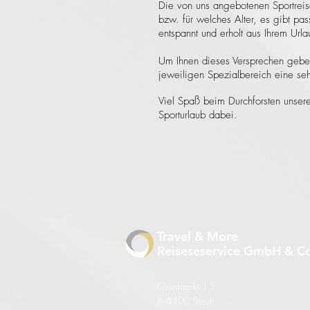
Die von uns angebotenen Sportrei
bzw. für welches Alter, es gibt p
entspannt und erholt aus Ihrem Urla
Um Ihnen dieses Versprechen ge
jeweiligen Spezialbereich eine se
Viel Spaß beim Durchforsten unserer
Sporturlaub dabei.
Travel & More
Reiseseservice GmbH & 
Grünmarkt 15
A-4400 Steyr