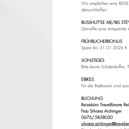
Wir empfehlen eine REISE
abzuschließen.
BUSSHUTTLE AB/BIS STE
Genieße eine entspannte An
FRÜHBUCHERBONUS
Spare bis 31.01.2026 € 
SONSTIGES
Bitte keine Schalenkoffer,
EBIKES
Für die Radtouren sind aus
BUCHUNG
Reisebüro Travel&more R
Frau Silvana Aichinger
0676/5858030
silvana.aichinger@travela