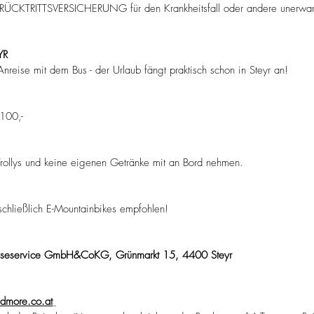
RÜCKTRITTSVERSICHERUNG für den Krankheitsfall oder andere unerwartet
YR
reise mit dem Bus - der Urlaub fängt praktisch schon in Steyr an!
100,-
 Trollys und keine eigenen Getränke mit an Bord nehmen.
schließlich E-Mountainbikes empfohlen!
eiseservice GmbH&CoKG, Grünmarkt 15, 4400 Steyr
ndmore.co.at