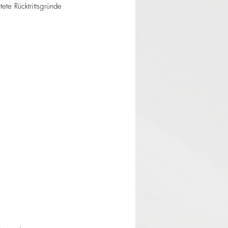
e Rücktrittsgründe 